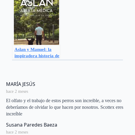
Aslan y Manuel: la
inspiradora historia de
un perro de asistencia
que conmueve al
mundo
says:
MARÍA JESÚS
hace 2 meses
El olfato y el trabajo de estos perros son increible, a veces no
deberíamos de olvidar lo que hacen por nosotros. Scottex eres
increíble
says:
Susana Paredes Baeza
hace 2 meses