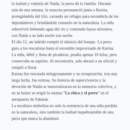
la lealtad y valentía de Naida, la perra de la familia. Durante
más de una semana, la mascota permaneció junto a Karina,
protegiéndola del frío, cavando un refugio para esconderla de los
depredadores y brindándole consuelo en la naturaleza. La niña
sobrevivió bebiendo agua del río y comiendo bayas silvestres,
con Naida a su lado noche tras noche.
El día 12, un ladrido rompió el silencio del bosque. La perra
guio a los rescatistas hasta el escondite improvisado de Karina.
La niña, débil y llena de picaduras, pesaba apenas 10 kilos, pero
conservaba su espíritu. Al encontrarla, solo abrazó a un oficial y
rompió a llorar.
Karina fue rescatada milagrosamente y su recuperación, tras una
larga lucha, fue exitosa. Su historia de supervivencia y la
devoción de Naida se inmortalizaron en la memoria colectiva, y
en su honor se erigió la estatua “
La chica y el perro
” en el
aeropuerto de Yakutsk.
La escultura simboliza no solo la resistencia de una niña perdida
en la naturaleza, sino también la lealtad inquebrantable de una
perra que nunca la abandonó.