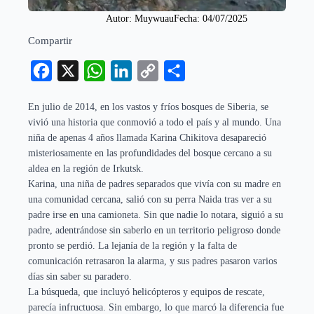
Autor: 
Muywuau
Fecha: 
04/07/2025
Compartir
Facebook
X
WhatsApp
LinkedIn
Copy
Compartir
Link
En julio de 2014, en los vastos y fríos bosques de Siberia, se
vivió una historia que conmovió a todo el país y al mundo. Una
niña de apenas 4 años llamada Karina Chikitova desapareció
misteriosamente en las profundidades del bosque cercano a su
aldea en la región de Irkutsk.
Karina, una niña de padres separados que vivía con su madre en
una comunidad cercana, salió con su perra Naida tras ver a su
padre irse en una camioneta. Sin que nadie lo notara, siguió a su
padre, adentrándose sin saberlo en un territorio peligroso donde
pronto se perdió. La lejanía de la región y la falta de
comunicación retrasaron la alarma, y sus padres pasaron varios
días sin saber su paradero.
La búsqueda, que incluyó helicópteros y equipos de rescate,
parecía infructuosa. Sin embargo, lo que marcó la diferencia fue