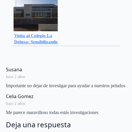
Visita al Colegio La
Dehesa: Sensibilizando
a los más jóvenes
sobre el papel de los
perros guía
says:
Susana
hace 2 años
Importante no dejar de investigar para ayudar a nuestros peludos
says:
Celia Gomez
hace 2 años
Me parece maravilloso todas estás investigaciones
Deja una respuesta