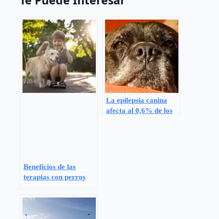
Te Puede Interesar
La epilepsia canina
afecta al 0,6% de los
perros en España
Beneficios de las
terapias con perros
para niños y
adolescentes con
TDAH