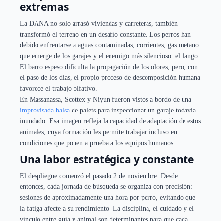
extremas
La DANA no solo arrasó viviendas y carreteras, también
transformó el terreno en un desafío constante. Los perros han
debido enfrentarse a aguas contaminadas, corrientes, gas metano
que emerge de los garajes y el enemigo más silencioso: el fango.
El barro espeso dificulta la propagación de los olores, pero, con
el paso de los días, el propio proceso de descomposición humana
favorece el trabajo olfativo.
En Massanassa, Scottex y Niyun fueron vistos a bordo de una
improvisad
a
balsa
de palets para inspeccionar un garaje todavía
inundado. Esa imagen refleja la capacidad de adaptación de estos
animales, cuya formación les permite trabajar incluso en
condiciones que ponen a prueba a los equipos humanos.
Una labor estratégica y constante
El despliegue comenzó el pasado 2 de noviembre. Desde
entonces, cada jornada de búsqueda se organiza con precisión:
sesiones de aproximadamente una hora por perro, evitando que
la fatiga afecte a su rendimiento. La disciplina, el cuidado y el
vínculo entre guía y animal son determinantes para que cada