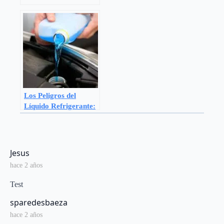
cada 220 perros
desarrolle tumores
cutáneos.
Los Peligros del
Líquido Refrigerante:
Un Riesgo Silencioso
para Nuestros Perros
says:
Jesus
hace 2 años
Test
says:
sparedesbaeza
hace 2 años