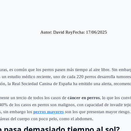
Autor: 
David Rey
Fecha: 
17/06/2025
turas, es común que los perros pasen más tiempo al aire libre. Sin emba
ún un estudio médico reciente, uno de cada 220 perros desarrolla tumore
uación, la Real Sociedad Canina de España ha emitido una alerta, recome
ente un tercio de todos los casos de
cáncer en perros
, lo que los conv
 40% de los casos en perros son malignos, con capacidad de invadir teji
s, sin embargo los
perros mayores
son los que presentan mayor riesgo
s áreas del cuerpo con poco pelo, como el abdomen.
o pasa demasiado tiempo al sol?