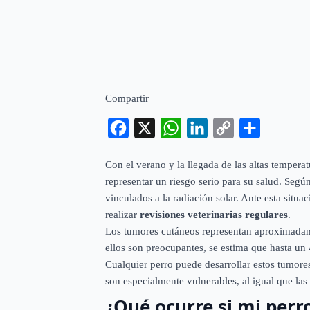
Compartir
Facebook
X
WhatsApp
LinkedIn
Copy
Compartir
Link
Con el verano y la llegada de las altas tempera
representar un riesgo serio para su salud. Seg
vinculados a la radiación solar. Ante esta sit
realizar
revisiones veterinarias regulares
.
Los tumores cutáneos representan aproximadam
ellos son preocupantes, se estima que hasta un
Cualquier perro puede desarrollar estos tumore
son especialmente vulnerables, al igual que la
¿Qué ocurre si mi perr