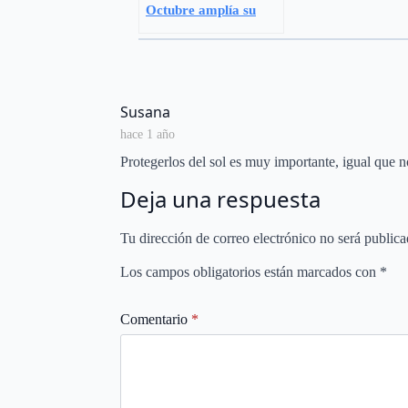
Octubre amplía su
programa de terapias
asistidas con perros
para niños con
tumores cerebrales.
says:
Susana
hace 1 año
Protegerlos del sol es muy importante, igual que n
Deja una respuesta
Tu dirección de correo electrónico no será publica
Los campos obligatorios están marcados con
*
Comentario
*