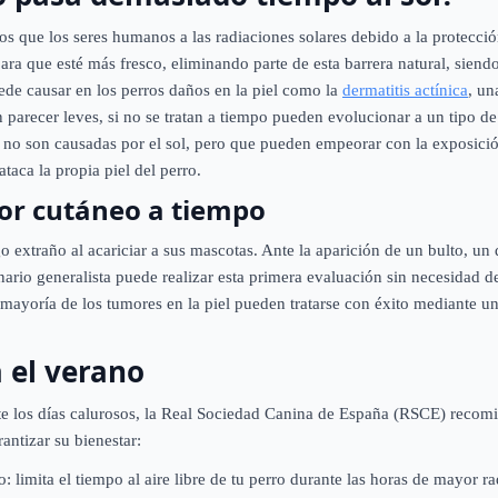
s que los seres humanos a las radiaciones solares debido a la protecció
ara que esté más fresco, eliminando parte de esta barrera natural, siendo
ede causar en los perros daños en la piel como la
dermatitis actínica
, un
parecer leves, si no se tratan a tiempo pueden evolucionar a un tipo de
 no son causadas por el sol, pero que pueden empeorar con la exposici
aca la propia piel del perro.
or cutáneo a tiempo
o extraño al acariciar a sus mascotas. Ante la aparición de un bulto, u
nario generalista puede realizar esta primera evaluación sin necesidad d
ayoría de los tumores en la piel pueden tratarse con éxito mediante un
 el verano
nte los días calurosos, la Real Sociedad Canina de España (RSCE) recom
rantizar su bienestar:
o: limita el tiempo al aire libre de tu perro durante las horas de mayor ra