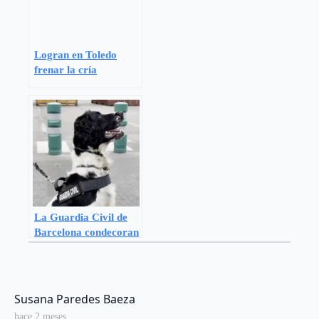
Logran en Toledo
frenar la cría
incontrolada de 11
perros en un hogar
vulnerable
La Guardia Civil de
Barcelona condecoran
al perro policía Neo
por su intervención en
la incautación de 800
kilos de cocaína
says:
Susana Paredes Baeza
hace 2 meses