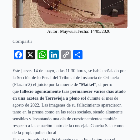
Autor: 
Muywuau
Fecha: 
14/05/2026
Compartir
Facebook
X
WhatsApp
LinkedIn
Copy
Compartir
Link
Este jueves 14 de mayo, a las 11:30 horas, se había señalado por
la Sección de lo Penal del Tribunal de Instancia de Orihuela
(Plaza nº2) el juicio por la muerte de “
Maikel
”, el perro
que
falleció agónicamente tras permanecer varios días atado
en una azotea de Torrevieja a pleno sol
durante el mes de
agosto de 2022. Las imágenes de su fallecimiento aparecieron
tanto en la prensa como en las redes sociales, siendo altamente
sensibles y levantando una ola de cuestionamientos también
respecto a la actuación tanto de la concejala Concha Sala como
de la propia policía local.
El caso, impulsado judicialmente por la Fundación para el