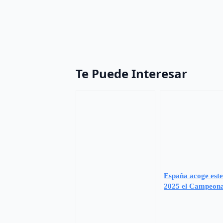
Te Puede Interesar
España acoge este
2025 el Campeon
Mundial de Perro
FCI/IGP en Vitori
Gasteiz