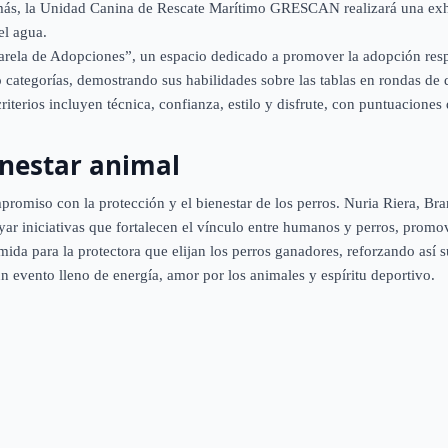
ás, la Unidad Canina de Rescate Marítimo GRESCAN realizará una exhi
el agua.
Pasarela de Adopciones”, un espacio dedicado a promover la adopción resp
 categorías, demostrando sus habilidades sobre las tablas en rondas de
riterios incluyen técnica, confianza, estilo y disfrute, con puntuacione
nestar animal
romiso con la protección y el bienestar de los perros. Nuria Riera, B
ar iniciativas que fortalecen el vínculo entre humanos y perros, promov
da para la protectora que elijan los perros ganadores, reforzando así 
un evento lleno de energía, amor por los animales y espíritu deportivo.