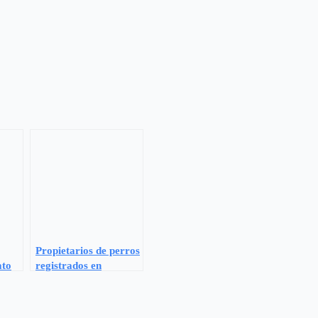
Propietarios de perros
ato
registrados en
s
Benavente reciben
a-
gratuitamente bolsas
para excrementos y