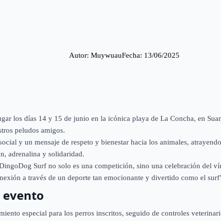
Autor: 
Muywuau
Fecha: 
13/06/2025
ugar los días 14 y 15 de junio en la icónica playa de La Concha, en Sua
estros peludos amigos.
cial y un mensaje de respeto y bienestar hacia los animales, atrayendo
n, adrenalina y solidaridad.
l DingoDog Surf no solo es una competición, sino una celebración del v
onexión a través de un deporte tan emocionante y divertido como el surf
l evento
ento especial para los perros inscritos, seguido de controles veterinar