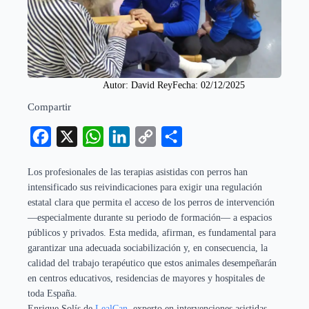
Autor: 
David Rey
Fecha: 
02/12/2025
Compartir
Facebook
X
WhatsApp
LinkedIn
Copy
Compartir
Link
Los profesionales de las terapias asistidas con perros han
intensificado sus reivindicaciones para exigir una regulación
estatal clara que permita el acceso de los perros de intervención
—especialmente durante su periodo de formación— a espacios
públicos y privados. Esta medida, afirman, es fundamental para
garantizar una adecuada sociabilización y, en consecuencia, la
calidad del trabajo terapéutico que estos animales desempeñarán
en centros educativos, residencias de mayores y hospitales de
toda España.
Enrique Solís de
LealCan
, experto en intervenciones asistidas