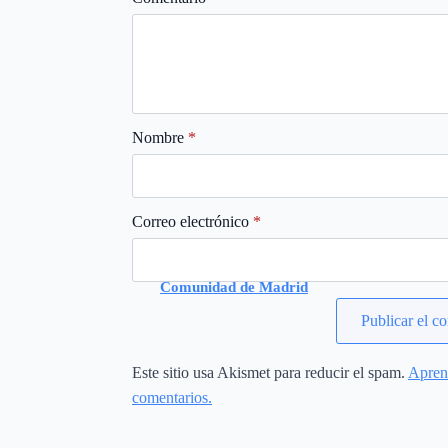
Nombre
*
Correo electrónico
*
Bomberos de la
Comunidad de Madrid
realizaron 282
intervenciones de
rescate de animales en
2025
Este sitio usa Akismet para reducir el spam.
Aprend
comentarios.