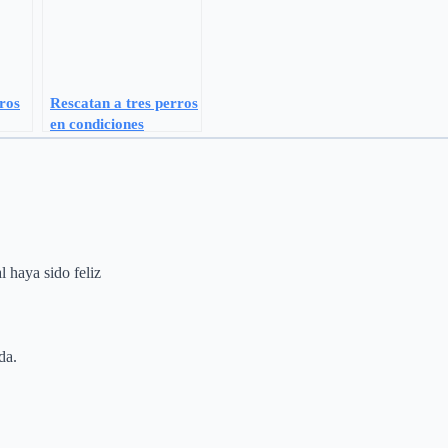
ros
Rescatan a tres perros
en condiciones
antihigiénicas
l haya sido feliz
da.