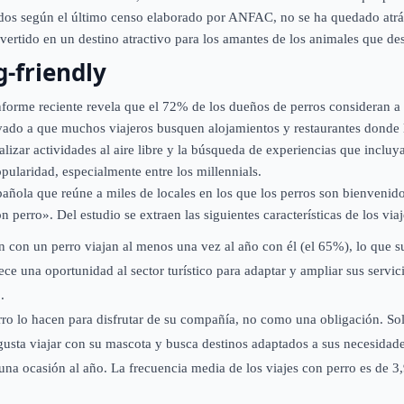
dos según el último censo elaborado por ANFAC, no se ha quedado atrás 
nvertido en un destino atractivo para los amantes de los animales que des
g-friendly
nforme reciente revela que el 72% de los dueños de perros consideran a
evado a que muchos viajeros busquen alojamientos y restaurantes donde 
alizar actividades al aire libre y la búsqueda de experiencias que inclu
pularidad, especialmente entre los millennials.
spañola que reúne a miles de locales en los que los perros son bienvenid
 perro». Del estudio se extraen las siguientes características de los via
 con un perro viajan al menos una vez al año con él (el 65%), lo que su
ce una oportunidad al sector turístico para adaptar y ampliar sus servic
.
rro lo hacen para disfrutar de su compañía, no como una obligación. So
 gusta viajar con su mascota y busca destinos adaptados a sus necesidade
na ocasión al año. La frecuencia media de los viajes con perro es de 3,