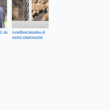
: da
LomBom impulsa al
sector empresarial
s de
mexicano a combatir
el maltrato animal
ante la próxima ley.