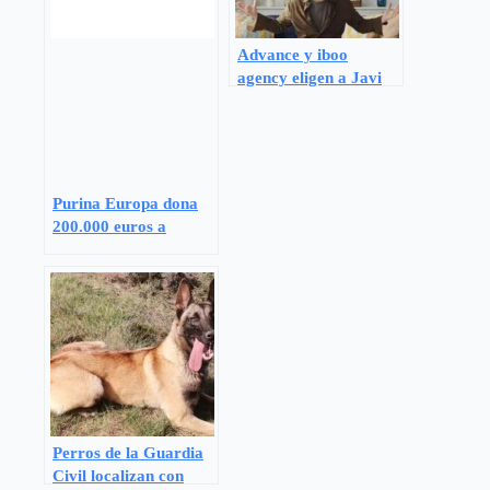
Advance y iboo
agency eligen a Javi
Hoyos para destapar
la vida más íntima de
los influencers con sus
perros y gatos en
«Con pelos y señales»
Purina Europa dona
200.000 euros a
proyectos sociales que
mejoran la vida de
personas vulnerables
mediante el vínculo
humano-animal
Perros de la Guardia
Civil localizan con