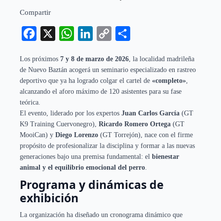
Compartir
Facebook
X
WhatsApp
LinkedIn
Copy
Compartir
Link
Los próximos
7 y 8 de marzo de 2026
, la localidad madrileña
de Nuevo Baztán acogerá un seminario especializado en rastreo
deportivo que ya ha logrado colgar el cartel de
«completo»
,
alcanzando el aforo máximo de 120 asistentes para su fase
teórica.
El evento, liderado por los expertos
Juan Carlos García
(GT
K9 Training Cuervonegro),
Ricardo Romero Ortega
(GT
MooiCan) y
Diego Lorenzo
(GT Torrejón), nace con el firme
propósito de profesionalizar la disciplina y formar a las nuevas
generaciones bajo una premisa fundamental: el
bienestar
animal y el equilibrio emocional del perro
.
Programa y dinámicas de
exhibición
La organización ha diseñado un cronograma dinámico que