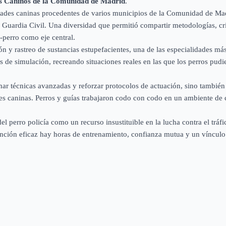
s Caninos de la Comunidad de Madrid
.
idades caninas procedentes de varios municipios de la Comunidad de Mad
 y Guardia Civil. Una diversidad que permitió compartir metodologías, cri
a-perro como eje central.
ón y rastreo de sustancias estupefacientes, una de las especialidades má
os de simulación, recreando situaciones reales en las que los perros pud
onar técnicas avanzadas y reforzar protocolos de actuación, sino tambié
es caninas. Perros y guías trabajaron codo con codo en un ambiente de
l perro policía como un recurso insustituible en la lucha contra el tráf
nción eficaz hay horas de entrenamiento, confianza mutua y un vínculo 