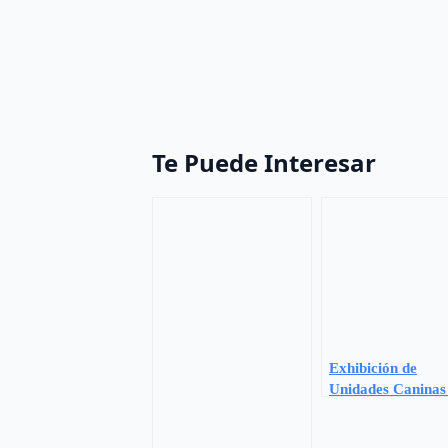
Te Puede Interesar
Exhibición de
Unidades Caninas
el Centro de Escle
Múltiple de Madri