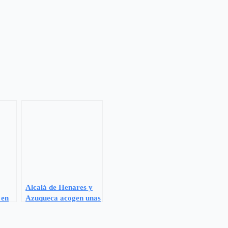
Alcalá de Henares y
 en
Azuqueca acogen unas
rosis
jornadas de formación
d
para guías de unidades