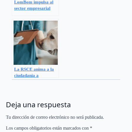
LomBom impulsa al
sector empresarial
mexicano a combatir
el maltrato animal
ante la próxima ley.
La RSCE anima a la
ciudadanía a
manifestarse el 8 de
junio en Madrid
contra el Decreto
666/2023
Deja una respuesta
Tu dirección de correo electrónico no será publicada.
Los campos obligatorios están marcados con
*