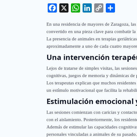
Facebook
X
WhatsApp
LinkedIn
Copy
Compartir
Link
En una residencia de mayores de Zaragoza, las r
convertido en una pieza clave para combatir la 
La presencia de animales en terapias geriátric
aproximadamente a uno de cada cuatro mayores
Una intervención terapéu
Lejos de tratarse de simples visitas, las sesion
cognitivas, juegos de memoria y dinámicas de p
Los terapeutas explican que muchos residentes 
un estímulo motivacional que facilita la rehabili
Estimulación emocional y
Las sesiones comienzan con caricias y contacto
con el aislamiento. Posteriormente, los residen
Además de estimular las capacidades cognitivas
personales vinculadas a animales de su pasado.