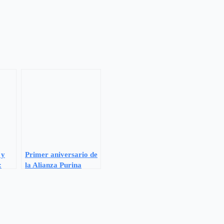
 y
Primer aniversario de
:
la Alianza Purina
 para
Terapia Animal