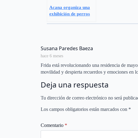
Acana organiza una
exhibición de perros
policía en una
residencia de mayores
en Villanueva de la
Cañada
says:
Susana Paredes Baeza
hace 6 meses
Frida está revolucionando una residencia de mayore
movilidad y despierta recuerdos y emociones en l
Deja una respuesta
Tu dirección de correo electrónico no será publica
Los campos obligatorios están marcados con
*
Comentario
*