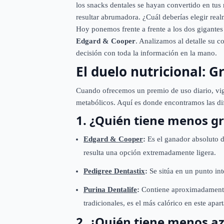
los snacks dentales se hayan convertido en tus
resultar abrumadora. ¿Cuál deberías elegir rea
Hoy ponemos frente a frente a los dos gigante
Edgard & Cooper
. Analizamos al detalle su c
decisión con toda la información en la mano.
El duelo nutricional: G
Cuando ofrecemos un premio de uso diario, vigi
metabólicos. Aquí es donde encontramos las dife
1. ¿Quién tiene menos g
Edgard & Cooper
:
Es el ganador absoluto d
resulta una opción extremadamente ligera.
Pedigree Dentastix
:
Se sitúa en un punto in
Purina Dentalife
:
Contiene aproximadamen
tradicionales, es el más calórico en este apar
2. ¿Quién tiene menos a