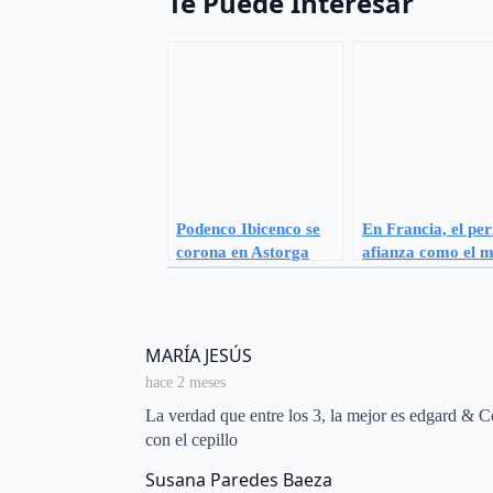
Te Puede Interesar
Podenco Ibicenco se
En Francia, el per
corona en Astorga
afianza como el m
como mejor raza
compañero de ofi
española
says:
MARÍA JESÚS
hace 2 meses
La verdad que entre los 3, la mejor es edgard & C
con el cepillo
says:
Susana Paredes Baeza