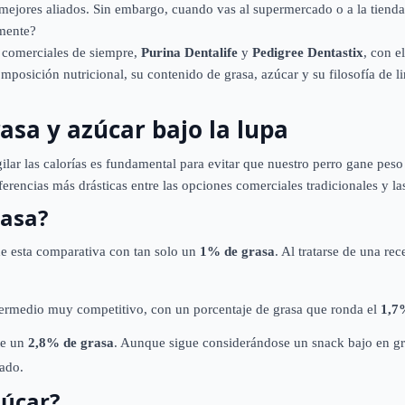
 mejores aliados. Sin embargo, cuando vas al supermercado o a la tienda
lmente?
s comerciales de siempre,
Purina Dentalife
y
Pedigree Dentastix
, con e
omposición nutricional, su contenido de grasa, azúcar y su filosofía de
rasa y azúcar bajo la lupa
lar las calorías es fundamental para evitar que nuestro perro gane peso
rencias más drásticas entre las opciones comerciales tradicionales y las 
rasa?
e esta comparativa con tan solo un
1% de grasa
. Al tratarse de una rec
termedio muy competitivo, con un porcentaje de grasa que ronda el
1,7
te un
2,8% de grasa
. Aunque sigue considerándose un snack bajo en gr
tado.
zúcar?