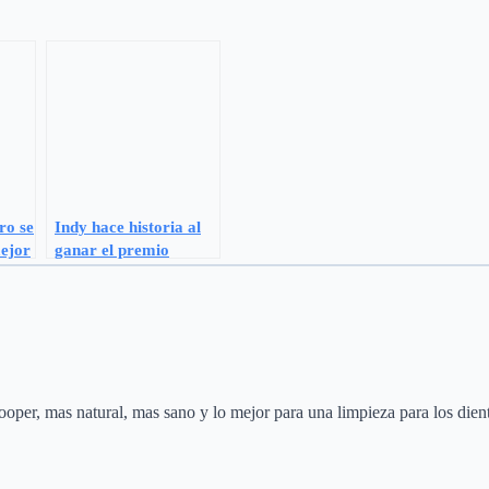
ro se
Indy hace historia al
ejor
ganar el premio
cina
ASTRA a Mejor Actor
en una película de
terror
ooper, mas natural, mas sano y lo mejor para una limpieza para los dien