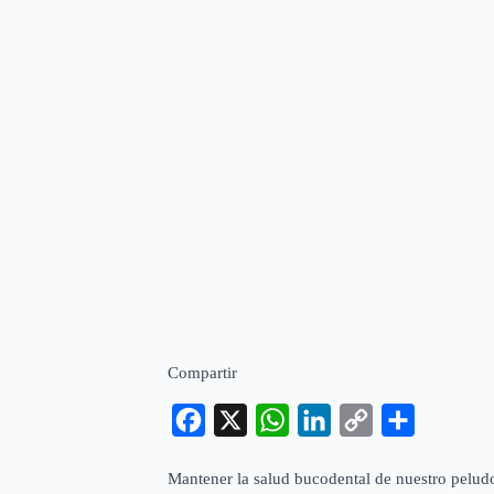
Compartir
Facebook
X
WhatsApp
LinkedIn
Copy
Compartir
Link
Mantener la salud bucodental de nuestro peludo 