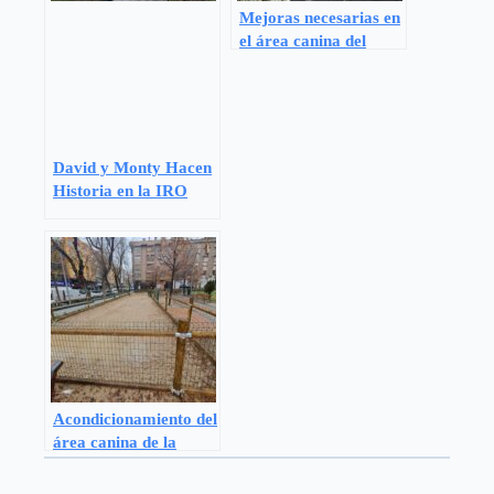
Mejoras necesarias en
el área canina del
Palacio Vistalegre
David y Monty Hacen
Historia en la IRO
MRT 2024 de
Escombros
Acondicionamiento del
área canina de la
Plaza Vistalegre