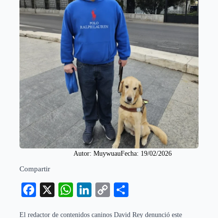
Autor: 
Muywuau
Fecha: 
19/02/2026
Compartir
Facebook
X
WhatsApp
LinkedIn
Copy
Compartir
Link
El redactor de contenidos caninos David Rey denunció este