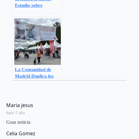
Estudio sobre
abandono y adopción
de animales de
compañía 2024
La Comunidad de
Madrid Duplica los
Nuevos Hogares para
Animales de
Compañía en su XIX
Salón de la Adopción
says:
Maria jesus
hace 1 año
Gran noticia
says:
Celia Gomez